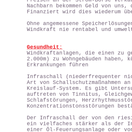
Preisen an der Strom-Börse verka
Nachbarn bekommen Geld von uns, 
Finanziert wird dies wiederum üb
Ohne angemessene Speicherlösunge
Windkraft nie rentabel und umwel
Gesundheit:
Windkraftanlagen, die einen zu g
2.000m) zu Wohngebäuden haben, k
Erkrankungen führen
Infraschall (niederfrequenter ni
Art von Schallschutzmaßnahmen an
Kreislauf-System. Es gibt Unters
auftreten von Tinnitus, Gleichge
Schlafstörungen, Herzrhythmusstö
Konzentrationstonsstörungen best
Der Infraschall der von den ries
ein vielfaches stärker als der I
einer Öl-Feuerungsanlage oder vo